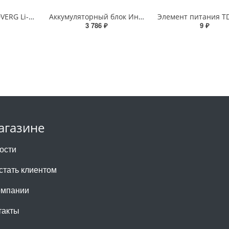
Аккумулятор REDVERG Li-Ion 18V 4.0Ач (730021) RedVerg - характеристики и цена
Аккумуляторный блок Интерскол 2/18, 2А/ч, 18В, Li-ion Интерскол - характеристики и цена
3 786 ₽
9 ₽
агазине
ости
 стать клиентом
омпании
такты