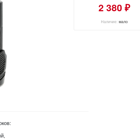
2 380 ₽
Наличие:
мало
оков:
й,