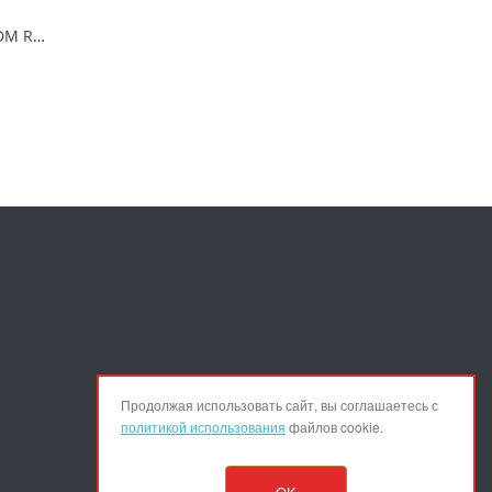
Элемент питания TDM R03 AAA Zinc Carbon 1,5V SH-4 Народный(4/60) TDM - характеристики и цена
Продолжая использовать сайт, вы соглашаетесь с
политикой использования
файлов cookie.