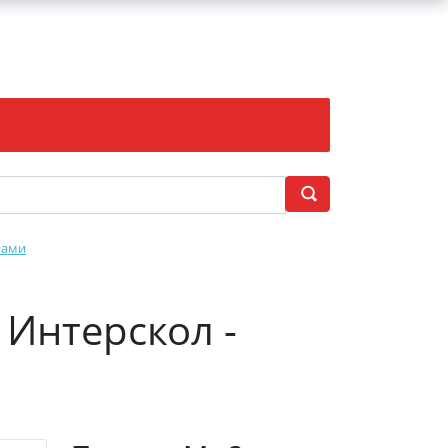
нами
 Интерскол -