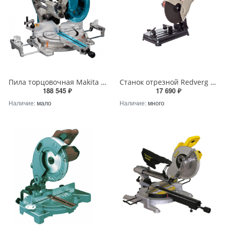
Пила торцовочная Makita LS1219L
Станок отрезной Redverg RD-CM355-2300
188 545 ₽
17 690 ₽
Наличие:
мало
Наличие:
много