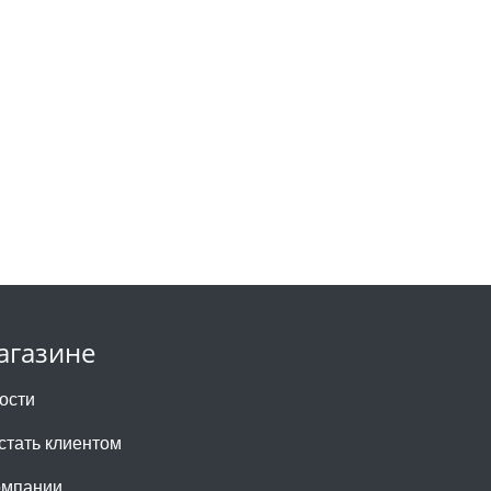
агазине
ости
 стать клиентом
омпании