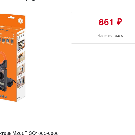
861 ₽
Наличие:
мало
ктрик М266F SQ1005-0006