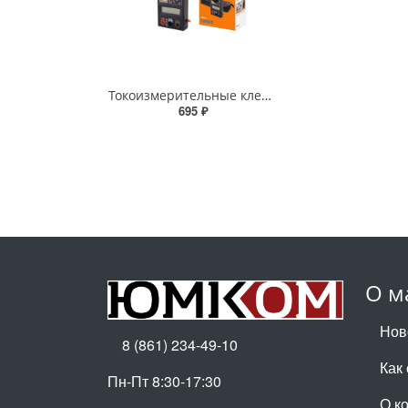
Токоизмерительные клещи TDM серия "МастерЭлектрик" М266 TDM - профессиональный измерительный инструмент
695 ₽
О м
Нов
8 (861) 234-49-10
Как
Пн-Пт 8:30-17:30
О к