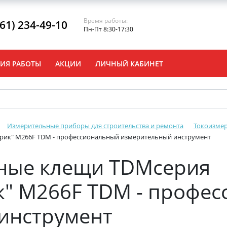
Время работы:
861) 234-49-10
Пн-Пт 8:30-17:30
ИЯ РАБОТЫ
АКЦИИ
ЛИЧНЫЙ КАБИНЕТ
Измерительные приборы для строительства и ремонта
Токоизме
рик" М266F TDM - профессиональный измерительный инструмент
ные клещи TDMсерия
к" М266F TDM - профе
инструмент