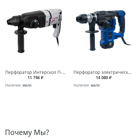
Перфоратор Интерскол П-26/800ABC SDS+, антивибрационная система 780Вт, 3Дж, кейс Интерскол — 426.0.4.40
Перфоратор электрический Oasis PR-160V Pro Oasis — Р0000105516
11 746 ₽
14 080 ₽
Наличие:
мало
Наличие:
мало
Почему Мы?