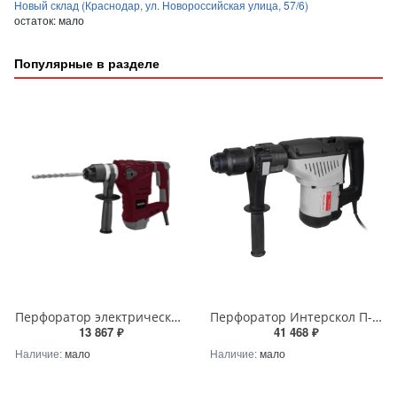
Новый склад (Краснодар, ул. Новороссийская улица, 57/6)
остаток:
мало
Популярные в разделе
Перфоратор электрический стаканный Oasis PR-160V(D) Oasis — Р0000074966
Перфоратор Интерскол П-45/1400ЭВ SDS max — 828.1.0.70
13 867 ₽
41 468 ₽
Наличие:
мало
Наличие:
мало