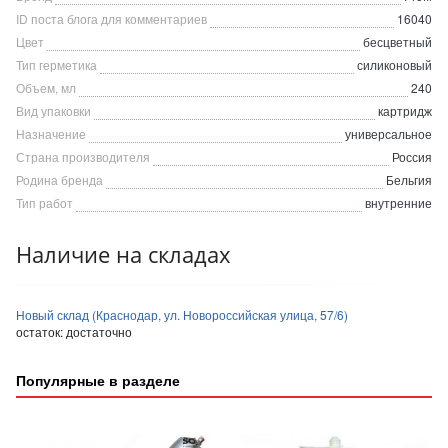
ID поста блога для комментариев
16040
Цвет
бесцветный
Тип герметика
силиконовый
Объем, мл
240
Вид упаковки
картридж
Назначение
универсальное
Страна производителя
Россия
Родина бренда
Бельгия
Тип работ
внутренние
Наличие на складах
Новый склад (Краснодар, ул. Новороссийская улица, 57/6)
остаток:
достаточно
Популярные в разделе