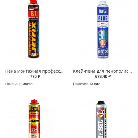
Пена монтажная профессиональная огнеупорная JETFIX 850мл
Клей-пена для пенополистирола IRFix GLUE Всесезонная 750мл
775 ₽
678.40 ₽
Наличие:
много
Наличие:
много