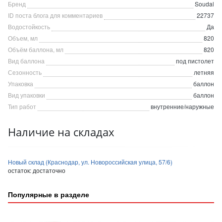
Бренд
Soudal
ID поста блога для комментариев
22737
Водостойкость
Да
Объем, мл
820
Объём баллона, мл
820
Вид баллона
под пистолет
Сезонность
летняя
Упаковка
баллон
Вид упаковки
баллон
Тип работ
внутренние/наружные
Наличие на складах
Новый склад (Краснодар, ул. Новороссийская улица, 57/6)
остаток:
достаточно
Популярные в разделе