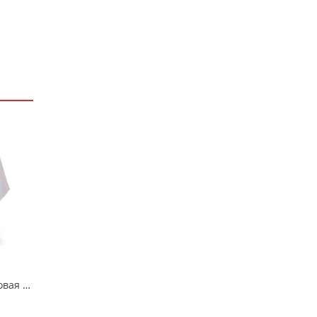
Пленка полиэтиленовая рукав 1,5х100м 150мкм (19кг)