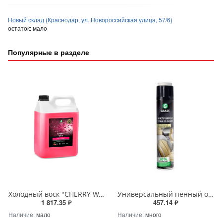
Новый склад (Краснодар, ул. Новороссийская улица, 57/6)
остаток:
мало
Популярные в разделе
Холодный воск "CHERRY WAX" защищающий, Grass концентрат 5кг, 138101
Универсальный пенный очиститель "Multipurpose Foam Cleaner" Grass 750 мл с щеткой 112117
1 817.35 ₽
457.14 ₽
Наличие:
мало
Наличие:
много