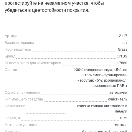
протестируйте на незаметном участке, чтобы
убедиться в цветостойкости покрытия.
Артикул
112117
Базовая единица
шт
Производитель
Grass
Бренд
GraSS
ID поста блога для комментариев
17860
Состав
≥30% очищенная вода; >5%, но
<15% смесь бутан/пропан/
изобутан; <5%: изопропанол,
неионогенные ПАВ, г
Область применения
автохимия
Тип моющего средства
очиститель
Назначение
очистка салона автомобиля и
мебели
Объем, л
0.75
Материал упаковки
металл
Упаковка
баллон с щеткой-насадкой