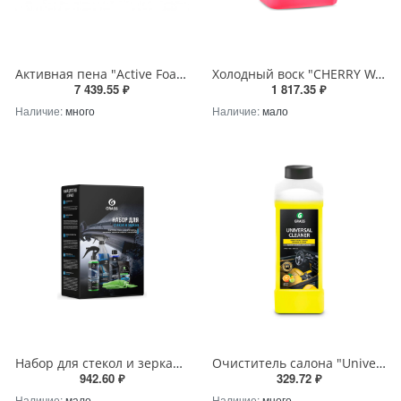
Активная пена "Active Foam Pink" GRASS (канистра 23,5 кг)
Холодный воск "CHERRY WAX" защищающий, Grass концентрат 5кг, 138101
7 439.55 ₽
1 817.35 ₽
Наличие:
много
Наличие:
мало
Набор для стекол и зеркал Grass, 800626
Очиститель салона "Universal cleaner" Grass 1 л 112100
942.60 ₽
329.72 ₽
Наличие:
мало
Наличие:
много