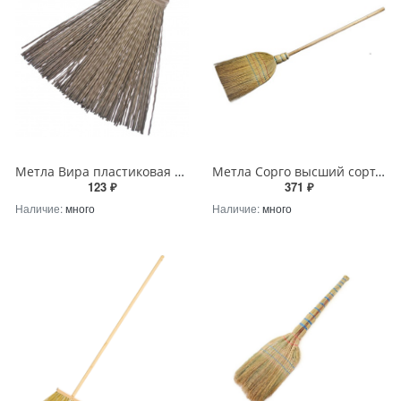
Метла Вира пластиковая веерная №2 (27*34 см), без черенка
Метла Сорго высший сорт, с деревянным черенком
123 ₽
371 ₽
Наличие:
много
Наличие:
много