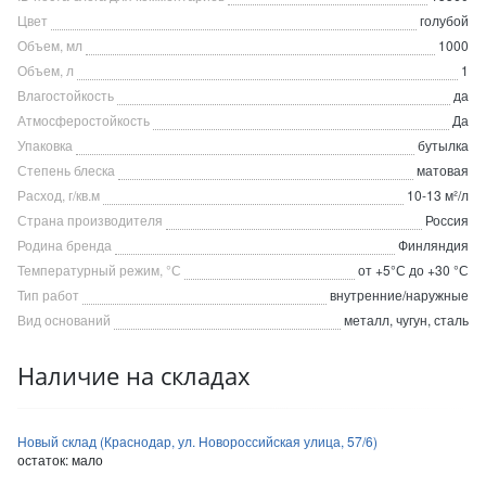
Цвет
голубой
Объем, мл
1000
Объем, л
1
Влагостойкость
да
Атмосферостойкость
Да
Упаковка
бутылка
Степень блеска
матовая
Расход, г/кв.м
10-13 м²/л
Страна производителя
Россия
Родина бренда
Финляндия
Температурный режим, °С
от +5°С до +30 °С
Тип работ
внутренние/наружные
Вид оснований
металл, чугун, сталь
Наличие на складах
Новый склад (Краснодар, ул. Новороссийская улица, 57/6)
остаток:
мало