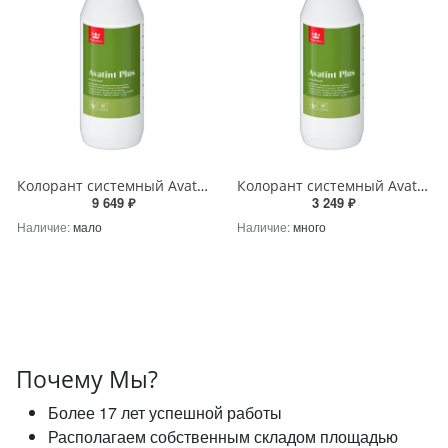
Колорант системный Avatint Plus Tikkurila BH (Blue High) 1Л (не замораживать, до +5) Tikkurila RU
Колорант системный Avatint Plus Tikkurila CW (Carbon Weak) 1Л (не замораживать, до +5) Tikkurila RU
9 649 ₽
3 249 ₽
Наличие:
мало
Наличие:
много
Почему Мы?
Более 17 лет успешной работы
Располагаем собственным складом площадью