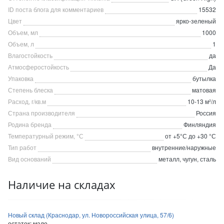
ID поста блога для комментариев
15532
Цвет
ярко-зеленый
Объем, мл
1000
Объем, л
1
Влагостойкость
да
Атмосферостойкость
Да
Упаковка
бутылка
Степень блеска
матовая
Расход, г/кв.м
10-13 м²/л
Страна производителя
Россия
Родина бренда
Финляндия
Температурный режим, °С
от +5°С до +30 °С
Тип работ
внутренние/наружные
Вид оснований
металл, чугун, сталь
Наличие на складах
Новый склад (Краснодар, ул. Новороссийская улица, 57/6)
остаток:
мало