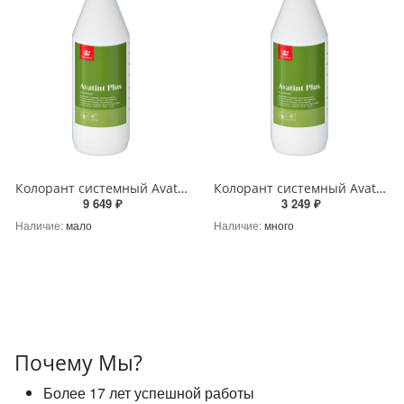
Колорант системный Avatint Plus Tikkurila BH (Blue High) 1Л (не замораживать, до +5) Tikkurila RU
Колорант системный Avatint Plus Tikkurila CW (Carbon Weak) 1Л (не замораживать, до +5) Tikkurila RU
9 649 ₽
3 249 ₽
Наличие:
мало
Наличие:
много
Почему Мы?
Более 17 лет успешной работы