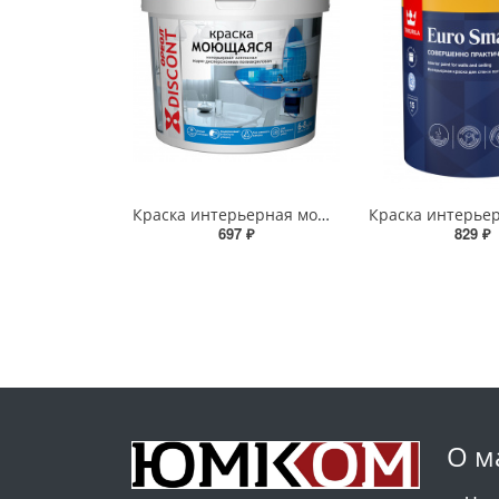
Краска интерьерная моющаяся водно-дисперсионная полиакриловая белая матовая "ОРЕОЛ ДИСКОНТ" 3 кг EMPILS - 5420
697 ₽
829 ₽
О м