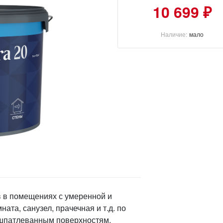
10 699 ₽
Наличие:
мало
в в помещениях с умеренной и
ата, санузел, прачечная и т.д. по
ашпатлеванным поверхностям,