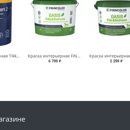
Краска интерьерная Tikkurila EURO SMART 2 A глубокоматовая 0,9л Tikkurila RU - 700009614
Краска интерьерная FINNCOLOR OASIS Kids&Bedroom A матовая 9л FINNCOLOR - 700014310
6 799 ₽
2 299 ₽
агазине