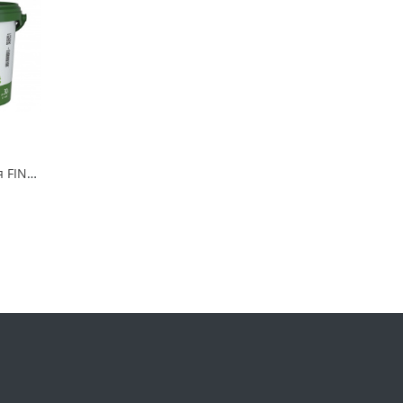
Краска интерьерная FINNCOLOR OASIS Kids&Bedroom С матовая 2,7л FINNCOLOR - 700014312