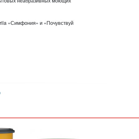
бытовых неабразивных моющих
kurila «Симфония» и «Почувствуй
)