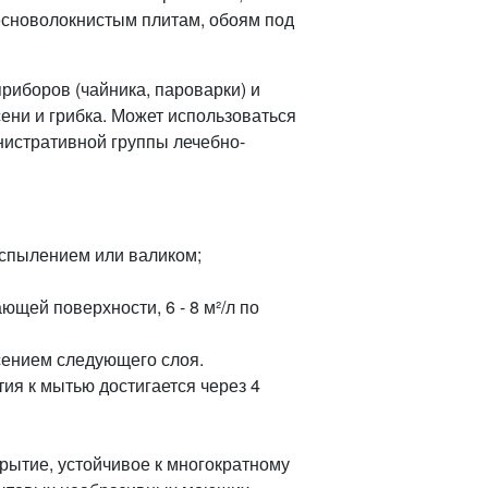
есноволокнистым плитам, обоям под
риборов (чайника, пароварки) и
ени и грибка. Может использоваться
нистративной группы лечебно-
аспылением или валиком;
ающей поверхности, 6 - 8 м²/л по
сением следующего слоя.
ия к мытью достигается через 4
крытие, устойчивое к многократному