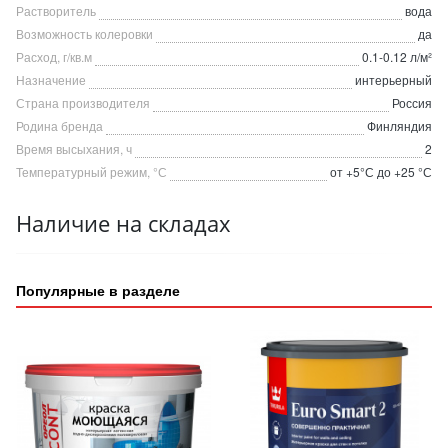
Растворитель
вода
Возможность колеровки
да
Расход, г/кв.м
0.1-0.12 л/м²
Назначение
интерьерный
Страна производителя
Россия
Родина бренда
Финляндия
Время высыхания, ч
2
Температурный режим, °С
от +5°С до +25 °С
Наличие на складах
Популярные в разделе