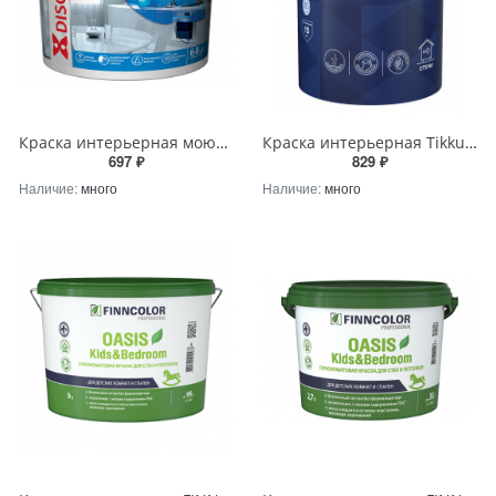
Краска интерьерная моющаяся водно-дисперсионная полиакриловая белая матовая "ОРЕОЛ ДИСКОНТ" 3 кг EMPILS - 5420
Краска интерьерная Tikkurila EURO SMART 2 A глубокоматовая 0,9л Tikkurila RU - 700009614
697 ₽
829 ₽
Наличие:
много
Наличие:
много