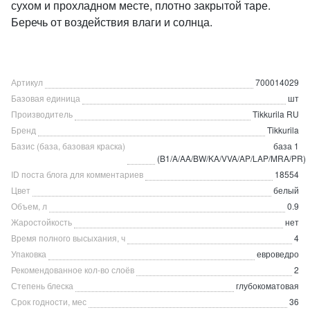
сухом и прохладном месте, плотно закрытой таре.
Беречь от воздействия влаги и солнца.
Артикул
700014029
Базовая единица
шт
Производитель
Tikkurila RU
Бренд
Tikkurila
Базис (база, базовая краска)
база 1
(B1/A/AA/BW/KA/VVA/AP/LAP/MRA/PR)
ID поста блога для комментариев
18554
Цвет
белый
Объем, л
0.9
Жаростойкость
нет
Время полного высыхания, ч
4
Упаковка
евроведро
Рекомендованное кол-во слоёв
2
Степень блеска
глубокоматовая
Срок годности, мес
36