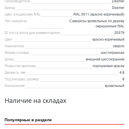
Производитель
Daxmer
Бренд
Daxmer
Цвет в кодировке RAL
RAL 3011 (красно-коричневый)
Тип самореза
Саморезы кровельные по дереву
окрашенные RAL
ID поста блога для комментариев
25379
Цвет
красно-коричневый
Наконечник
сверло
Форма головки
шестигранная
Шлиц
внешний шестигранник
Покрытие крепежа
порошковая краска
Диаметр, мм
4.8
Под насадку, размер
8
Назначение
кровельный
Наличие на складах
Популярные в разделе