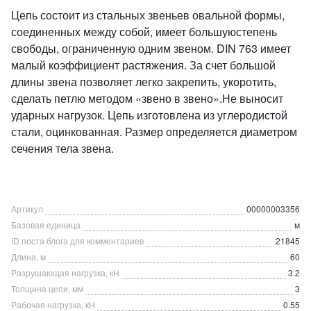
Цепь состоит из стальных звеньев овальной формы,
соединенных между собой, имеет большуюстепень
свободы, ограниченную одним звеном. DIN 763 имеет
малый коэффициент растяжения. За счет большой
длины звена позволяет легко закрепить, укоротить,
сделать петлю методом «звено в звено».Не выносит
ударных нагрузок. Цепь изготовлена из углеродистой
стали, оцинкованная. Размер определяется диаметром
сечения тела звена.
Артикул
00000003356
Базовая единица
м
ID поста блога для комментариев
21845
Длина, м
60
Разрушающая нагрузка, кН
3.2
Толщина цепи, мм
3
Рабочая нагрузка, кН
0.55