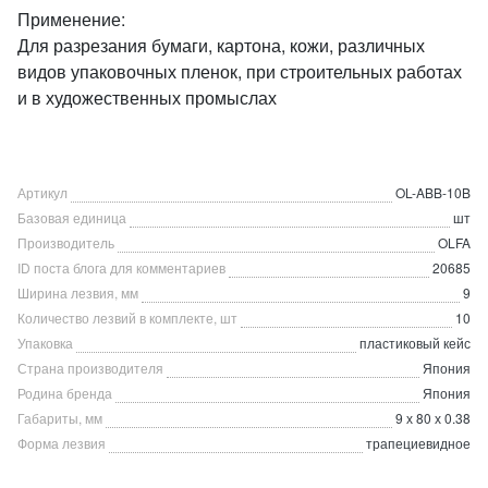
Применение:
Для разрезания бумаги, картона, кожи, различных
видов упаковочных пленок, при строительных работах
и в художественных промыслах
Артикул
OL-ABB-10B
Базовая единица
шт
Производитель
OLFA
ID поста блога для комментариев
20685
Ширина лезвия, мм
9
Количество лезвий в комплекте, шт
10
Упаковка
пластиковый кейс
Страна производителя
Япония
Родина бренда
Япония
Габариты, мм
9 х 80 х 0.38
Форма лезвия
трапециевидное