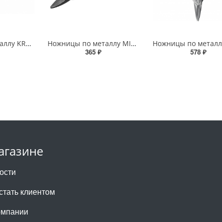
Ножницы по металлу KRAFTOOL BULLDOG 260мм прямые/левые, проходные с двойной рычажной передачей
Ножницы по металлу MIRAX 250мм прямые, пластиковые рукоятки
365 ₽
578 ₽
агазине
ости
 стать клиентом
омпании