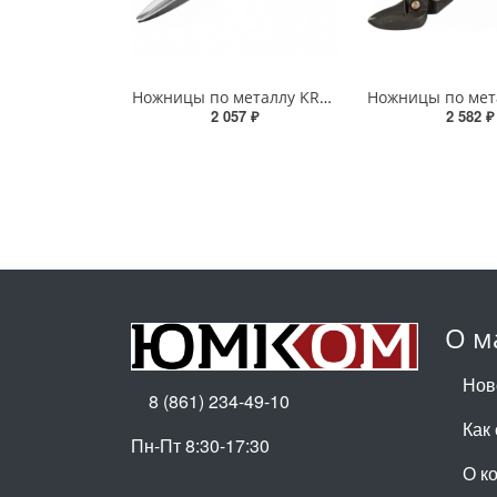
Ножницы по металлу KRAFTOOL Alligator 290мм прямые, удлинённые, Cr-Mo
2 057 ₽
2 582 ₽
О м
Нов
8 (861) 234-49-10
Как
Пн-Пт 8:30-17:30
О к