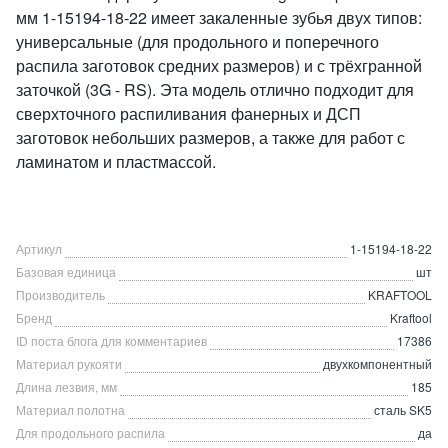
мм 1-15194-18-22 имеет закаленные зубья двух типов:
универсальные (для продольного и поперечного
распила заготовок средних размеров) и с трёхгранной
заточкой (3G - RS). Эта модель отлично подходит для
сверхточного распиливания фанерных и ДСП
заготовок небольших размеров, а также для работ с
ламинатом и пластмассой.
Артикул
1-15194-18-22
Базовая единица
шт
Производитель
KRAFTOOL
Бренд
Kraftool
ID поста блога для комментариев
17386
Материал рукояти
двухкомпонентный
Длина лезвия, мм
185
Материал полотна
сталь SK5
Для продольного распила
да