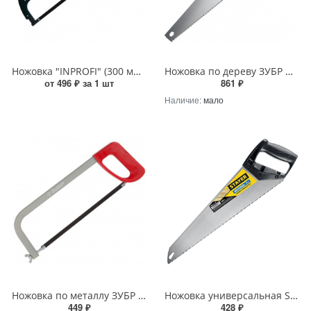
Ножовка "INPROFI" (300 мм) по металлу
Ножовка по дереву ЗУБР МОЛНИЯ-5 500мм, 5TPI, прямой крупный зуб, быстрый рез поперек волокон
от 496 ₽ за 1 шт
861 ₽
Наличие:
мало
Ножовка по металлу ЗУБР MS-100 300мм 60кгс
Ножовка универсальная STAYER Universal 400мм, 7TPI, закаленный зуб, рез вдоль и поперек волокон, для средних заготовок, фанеры, ДСП, МДФ
449 ₽
428 ₽