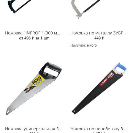
Ножовка "INPROFI" (300 мм) по металлу
Ножовка по металлу ЗУБР MS-100 300мм 60кгс
от 496 ₽ за 1 шт
449 ₽
Наличие:
много
Ножовка универсальная STAYER Universal 400мм, 7TPI, закаленный зуб, рез вдоль и поперек волокон, для средних заготовок, фанеры, ДСП, МДФ
Ножовка по пенобетону ЗУБР БЕТОНОРЕЗ 700мм, шаг 20мм, с твердосплавной вставкой