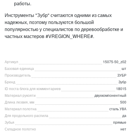
работы.
Инструменты "Зубр" считаются одними из самых
надежных, поэтому пользуются большой
популярностью у специалистов по деревообработке и
частных мастеров #VREGION_WHERE#.
Артикул
15075-50_z02
Базовая единица
шт
Производитель
ЗУБР
Бренд
Зубр
ID поста блога для комментариев
18015
Материал рукояти
двухкомпонентный
Длина лезвия, мм
500
Материал полотна
сталь У8А
Для продольного распила
да
Зубья
прямые
Складное полотно
нет