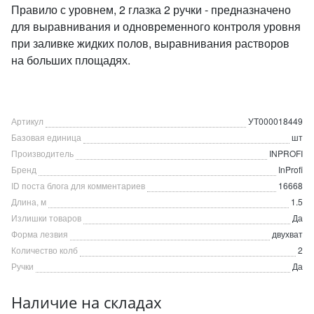
Правило с уровнем, 2 глазка 2 ручки - предназначено
для выравнивания и одновременного контроля уровня
при заливке жидких полов, выравнивания растворов
на больших площадях.
Артикул
УТ000018449
Базовая единица
шт
Производитель
INPROFI
Бренд
InProfi
ID поста блога для комментариев
16668
Длина, м
1.5
Излишки товаров
Да
Форма лезвия
двухват
Количество колб
2
Ручки
Да
Наличие на складах