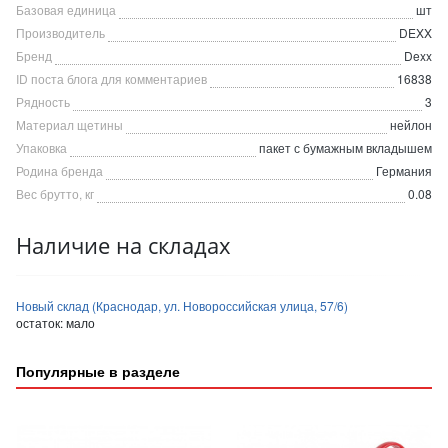
Базовая единица
шт
Производитель
DEXX
Бренд
Dexx
ID поста блога для комментариев
16838
Рядность
3
Материал щетины
нейлон
Упаковка
пакет с бумажным вкладышем
Родина бренда
Германия
Вес брутто, кг
0.08
Наличие на складах
Новый склад (Краснодар, ул. Новороссийская улица, 57/6)
остаток:
мало
Популярные в разделе