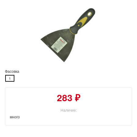
Фасовка
1
283 ₽
Наличие:
много