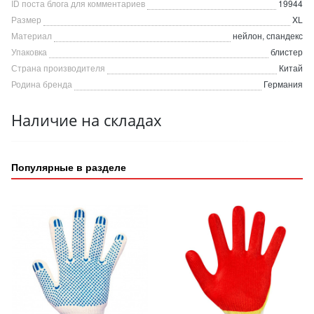
ID поста блога для комментариев
19944
Размер
XL
Материал
нейлон, спандекс
Упаковка
блистер
Страна производителя
Китай
Родина бренда
Германия
Наличие на складах
Популярные в разделе