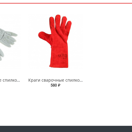
Краги сварочные спилковые пятипалые
Краги сварочные спилковые с подкладкой "Трек"
580 ₽