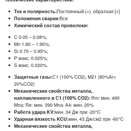
Ток и полярность:
Постоянный (=), обратная [+]
Положения сварки:
Все
Химический состав проволоки:
C 0.05 – 0.08%;
Mn 1.80 – 1.95%;
Si 0.70 – 0.95%;
P макс. 0.025%;
S макс. 0.020%.
Защитные газы:
С1 (100% CO2), M21 (80%Ar+
20%CO2)
Механические свойства металла,
наплавленного в С1 (100% CO2):
Rm: мин. 490
Мпа; Re: мин. 390 Мпа: A4: мин. 20%
Работа удара KV:
мин. 34 Дж при -20°C
Ударная вязкость KCU:
мин. 43 Дж/см2 при -60°C
Механические свойства металла,