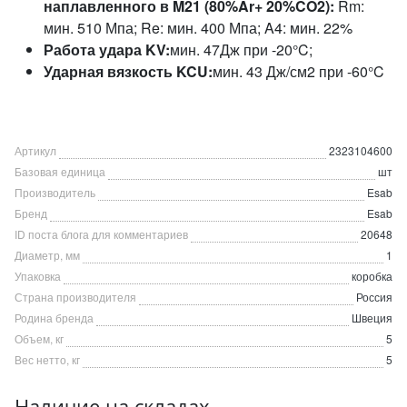
наплавленного в M21 (80%Ar+ 20%CO2):
Rm:
мин. 510 Мпа; Re: мин. 400 Мпа; A4: мин. 22%
Работа удара KV:
мин. 47Дж при -20°C;
Ударная вязкость KCU:
мин. 43 Дж/см2 при -60°C
Артикул
2323104600
Базовая единица
шт
Производитель
Esab
Бренд
Esab
ID поста блога для комментариев
20648
Диаметр, мм
1
Упаковка
коробка
Страна производителя
Россия
Родина бренда
Швеция
Объем, кг
5
Вес нетто, кг
5
Наличие на складах