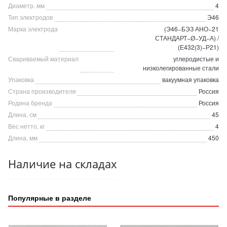
Диаметр, мм
4
Тип электродов
Э46
Марка электрода
(Э46−БЭЗ АНО−21
СТАНДАРТ−Ø−УД−А) /
(Е432(3)−Р21)
Свариваемый материал
углеродистые и
низколегированные стали
Упаковка
вакуумная упаковка
Страна производителя
Россия
Родина бренда
Россия
Длина, см
45
Вес нетто, кг
4
Длина, мм
450
Наличие на складах
Популярные в разделе