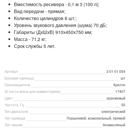
Вместимость ресивера - 0,1 м 3 (100 л);
Вид передачи - прямая;
Количество цилиндров 6 шт.;
Уровень звукового давления (шума) 70 дБ;
Габариты (ДхШхВ) 910х450х750 мм;
Масса - 71,2 кг;
Срок службы 5 лет.
Артикул
3 01 01 054
Базовая единица
шт
Производитель
Кратон
ID поста блога для комментариев
17407
Цвет
оранжевый
Частота, Гц
50
Тип двигателя
электрический
Тип привода
Поршневой, коаксиальный, прямой
Тип смазки
безмасляный