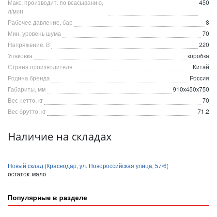
Макс. производит. по всасыванию,
450
л/мин
Рабочее давление, бар
8
Мин. уровень шума
70
Напряжение, В
220
Упаковка
коробка
Страна производителя
Китай
Родина бренда
Россия
Габариты, мм
910х450х750
Вес нетто, кг
70
Вес брутто, кг
71.2
Наличие на складах
Новый склад (Краснодар, ул. Новороссийская улица, 57/6)
остаток:
мало
Популярные в разделе