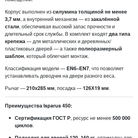
Корпус выполнен из
силумина толщиной не менее
3,7 мм
, а внутренний механизм — из
закалённой
стали
, обеспечивая высокий запас прочности и
длительный срок службы. В комплект входят
два типа
крепежа
— для металлических и деревянных/
пластиковых дверей — а также
полноразмерный
шаблон
, который облегчает монтаж.
Классификация модели —
EN6–EN7
, что позволяет
устанавливать доводчик на двери разного веса.
Рычаг —
210х285
мм
, посадка —
126
Х1
9 мм
.
Преимущества
Isparus 450:
Сертификация ГОСТ Р
, ресурс не менее
500 000
циклов
.
Подходит для дверей 120–160 кг
, оптимален для