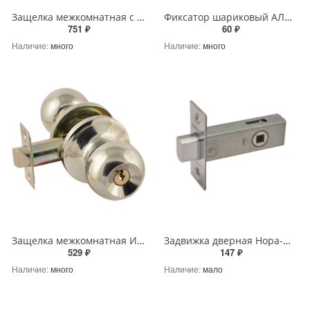
Защелка межкомнатная с фиксатором Нора-М ТТ1-03 ISPARUS матовый никель
Фиксатор шариковый АЛЛЮР СТАНДАРТ ЕВРОПАКЕТ 588 GP золото
751 ₽
60 ₽
Наличие:
много
Наличие:
много
Защелка межкомнатная ИСПАРУС ISP ЗШ-01 (ключ/фиксатор) матовый никель
Задвижка дверная Нора-М З-45 хром
529 ₽
147 ₽
Наличие:
много
Наличие:
мало