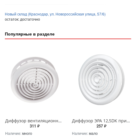
Новый склад (Краснодар, ул. Новороссийская улица, 57/6)
остаток:
достаточно
Популярные в разделе
Диффузор вентиляционный Вентс МВ 125 ПФс АBS (Vents)
Диффузор ЭРА 12,5DK приточно-вытяжной со стопорным кольцом и фланцем D125
311 ₽
257 ₽
Наличие:
много
Наличие:
мало