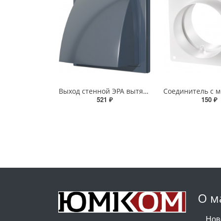
Выход стенной ЭРА вытяжной с обратным клапаном 150х150 с фланцем D100 ASA 1515К10ФВ серый
521 ₽
150 ₽
О м
Нов