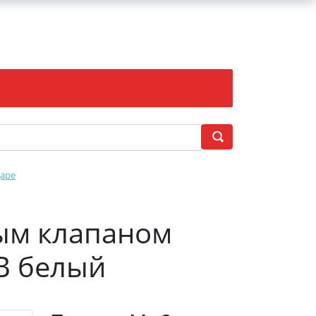
даре
ым клапаном
В белый