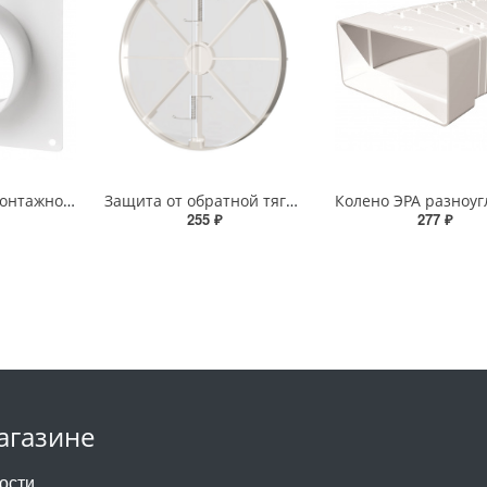
Соединитель с монтажной пластиной Вентс d=125мм 252
Защита от обратной тяги ЭРА D125 125 ОК
255 ₽
277 ₽
агазине
ости