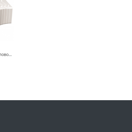
Колено ЭРА разноугловое горизонтальное пластик, 60х120 612КРП