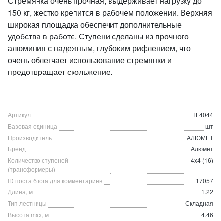
Стремянка очень прочная, выдерживает нагрузку до
150 кг, жестко крепится в рабочем положении. Верхняя
широкая площадка обеспечит дополнительные
удобства в работе. Ступени сделаны из прочного
алюминия с надежным, глубоким рифлением, что
очень облегчает использование стремянки и
предотвращает скольжение.
Артикул
TL4044
Базовая единица
шт
Производитель
АЛЮМЕТ
Бренд
Алюмет
Количество ступеней
4x4 (16)
(трансформеры)
ID поста блога для комментариев
17057
Длина, м
1.22
Тип лестницы
Складная
Высота max, м
4.46