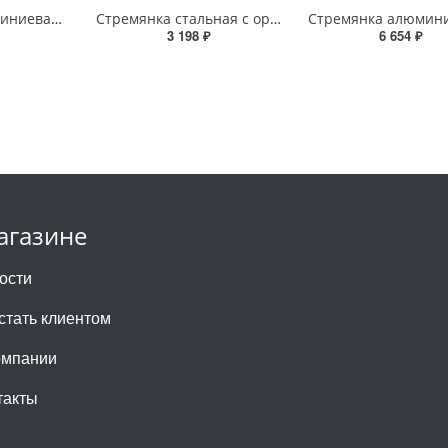
Стремянка алюминиевая с органайзером STAIRS AS05LX 5 ступеней – надежное решение от STAIRS
Стремянка стальная с органайзером STAIRS CS06LX 6 ступеней – надежное решение от STAIRS
3 198 ₽
6 654 ₽
агазине
ости
 стать клиентом
омпании
такты