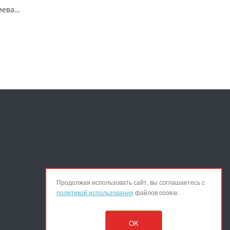
Стремянка алюминиевая STAIRS AS08 8 ступеней – надежное решение от STAIRS
Продолжая использовать сайт, вы соглашаетесь с
политикой использования
файлов cookie.
OK