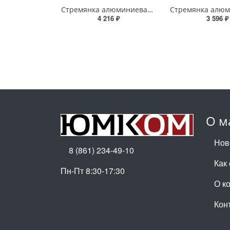
Стремянка алюминиевая с органайзером STAIRS AS06LX 6 ступеней – надежное решение от STAIRS
4 216 ₽
3 596 ₽
О м
Нов
8 (861) 234-49-10
Как
Пн-Пт 8:30-17:30
О к
Кон