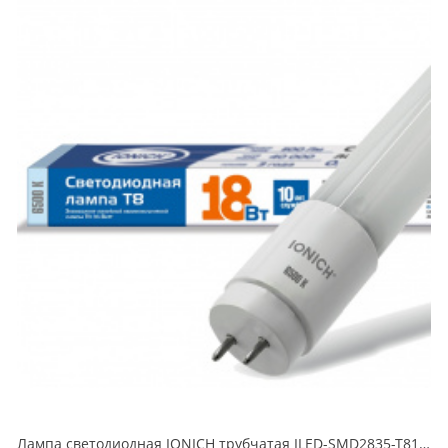
Лампа светодиодная IONICH трубчатая ILED-SMD2835-T81200-18Вт-2100Лм-230В-6500К-G13