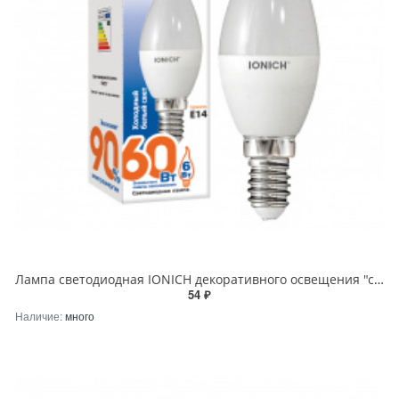
Лампа светодиодная IONICH декоративного освещения "свеча на ветру" ILED-SMD2835-CW37-6Вт-540Лм-230В-
54 ₽
Наличие:
много