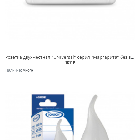
Розетка двухместная "UNIVersal" серия "Маргарита" без заземления с/у, 16А, 220В, белая (еврослот)
107 ₽
Наличие:
много