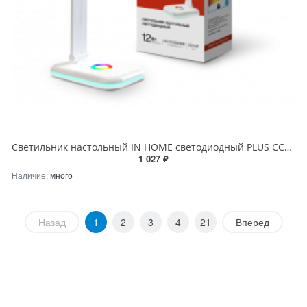
Светильник настольный IN HOME светодиодный PLUS ССО-20Б 12Вт 6500К 640Лм RGB-подсветка, сенсор, с адаптером БЕЛЫЙ
1 027 ₽
Наличие:
много
Назад
1
2
3
4
21
Вперед