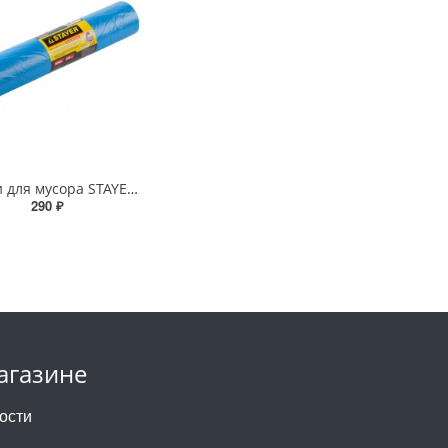
Мешки для мусора STAYER Comfort 120л (50шт) особопрочные, голубые
290 ₽
агазине
ости