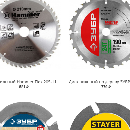
Диск пильный Hammer Flex 205-117 CSB WD 210ммх48х30/20мм по дереву
521 ₽
779 ₽