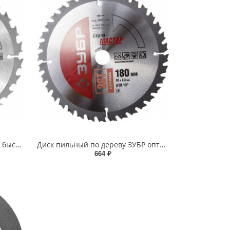
Диск пильный по дереву ЗУБР быстрый рез 190x20мм, 24Т
Диск пильный по дереву ЗУБР оптимальный рез 180x20мм 36Т
664 ₽