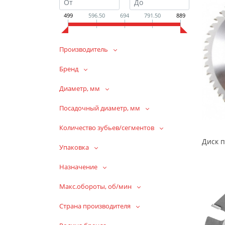
499
596.50
694
791.50
889
Производитель
Бренд
Диаметр, мм
Посадочный диаметр, мм
Количество зубьев/сегментов
Упаковка
Назначение
Макс.обороты, об/мин
Страна производителя