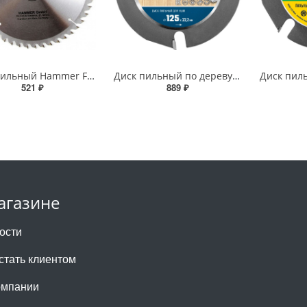
Диск пильный Hammer Flex 205-117 CSB WD 210ммх48х30/20мм по дереву
Диск пильный по дереву ЗУБР 125х22,2мм для УШМ, 3 резца, усиленный
521 ₽
889 ₽
агазине
ости
 стать клиентом
омпании