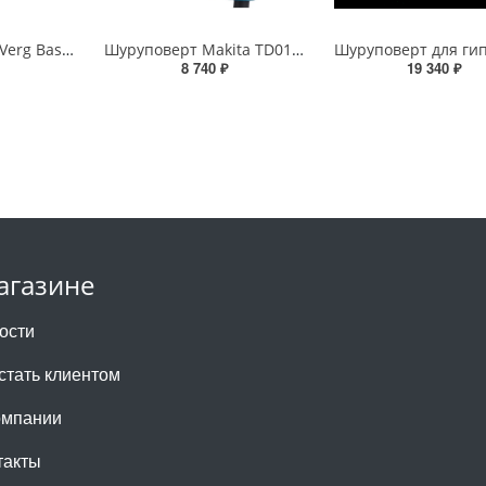
Шуруповерт RedVerg Basic SD300
Шуруповерт Makita TD0101F сетевой
8 740 ₽
19 340 ₽
агазине
ости
 стать клиентом
омпании
такты