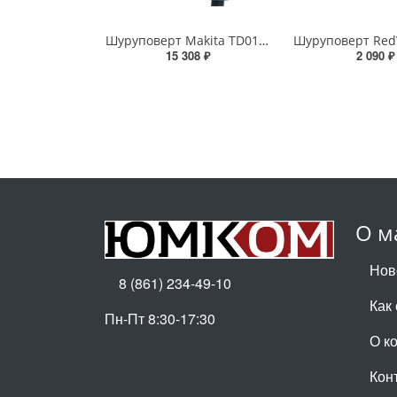
Шуруповерт Makita TD0101 ударный сетевой
15 308 ₽
2 090 ₽
О м
Нов
8 (861) 234-49-10
Как
Пн-Пт 8:30-17:30
О к
Кон