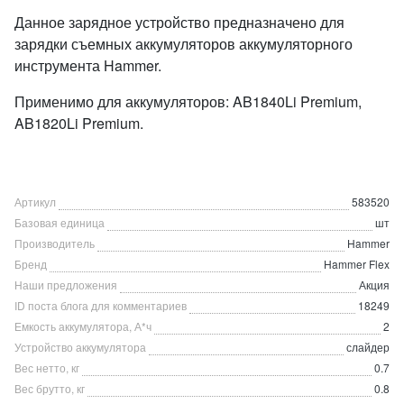
Данное зарядное устройство предназначено для
зарядки съемных аккумуляторов аккумуляторного
инструмента Hammer.
Применимо для аккумуляторов: AB1840Li Premium,
AB1820Li Premium.
Артикул
583520
Базовая единица
шт
Производитель
Hammer
Бренд
Hammer Flex
Наши предложения
Акция
ID поста блога для комментариев
18249
Емкость аккумулятора, А*ч
2
Устройство аккумулятора
слайдер
Вес нетто, кг
0.7
Вес брутто, кг
0.8