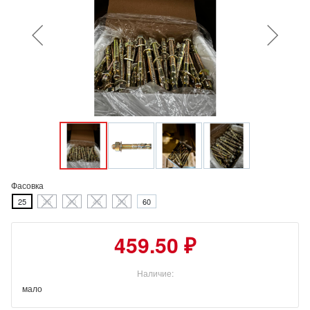
Фасовка
25
35
40
45
50
60
459.50 ₽
Наличие:
мало