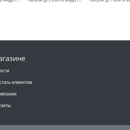
агазине
ости
 стать клиентом
омпании
такты