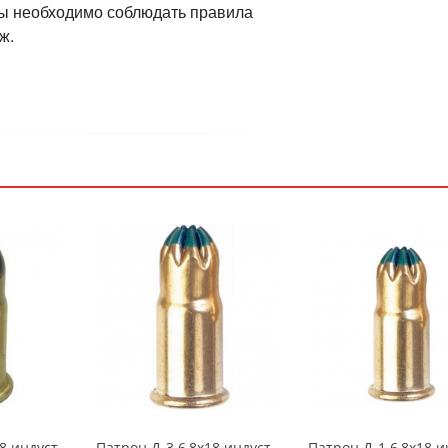
ты необходимо соблюдать правила
ж.
Патрон Д-5 6,8х18 индустриальный черный УТ-00004991
Патрон Д-3 6,8х18 индустриальный синий УТ-00004989