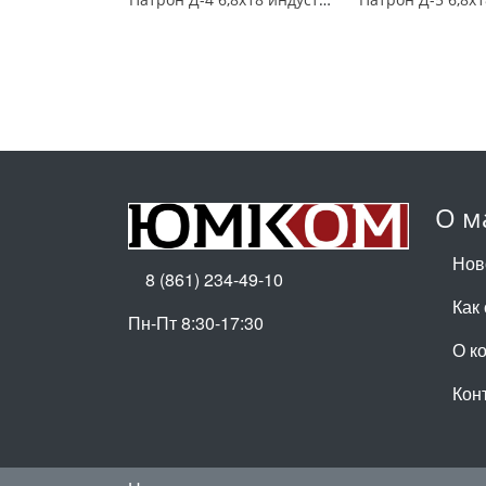
О м
Нов
8 (861) 234-49-10
Как
Пн-Пт 8:30-17:30
О к
Кон