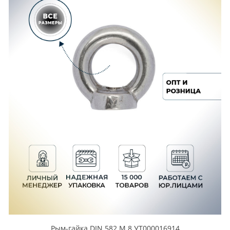
Рым-гайка DIN 582 М 8 УТ000016914