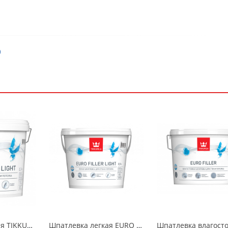
)
Шпатлевка легкая TIKKURILA EURO FILLER LIGHT KTA 2,7л (от +5, не замораживать)
Шпатлевка легкая EURO FILLER LIGHT Tikkurila KTA 0,9л