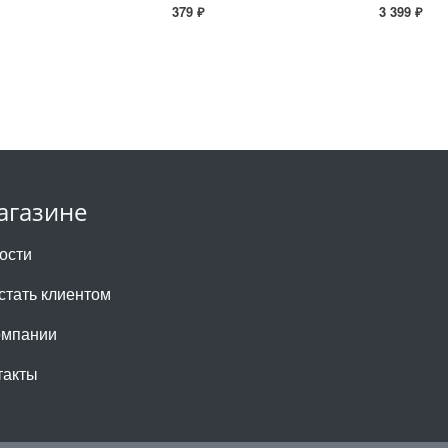
379 ₽
3 399 ₽
агазине
ости
 стать клиентом
омпании
такты