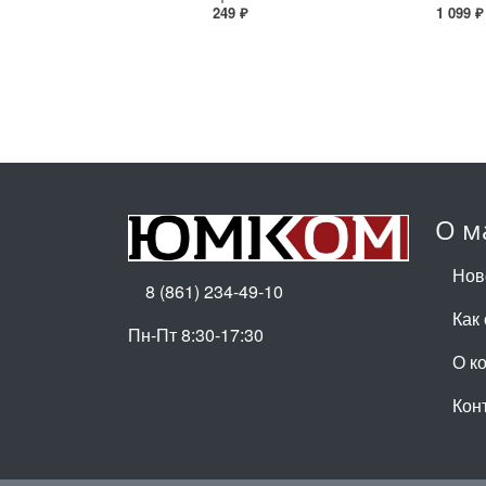
249 ₽
1 099 ₽
О м
Нов
8 (861) 234-49-10
Как
Пн-Пт 8:30-17:30
О к
Кон