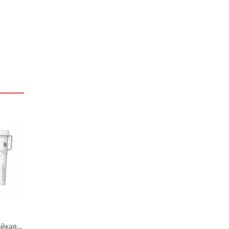
Шпатлевка влагостойкая TIKKURILA /TIKKIVALA EURO FILLER 10л (до +5, не замораживать)