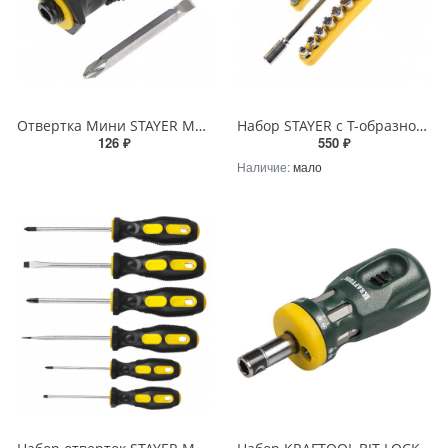
Отвертка Мини STAYER MASTER PH2/SL6х32мм с двусторонним стержнем
Набор STAYER с Т-образной ручкой в наборе с насадками 21 предмет
126 ₽
550 ₽
Наличие:
мало