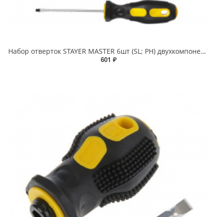
Набор отверток STAYER MASTER 6шт (SL; PH) двухкомпонентная рукоятка, магнитный наконечник
601 ₽