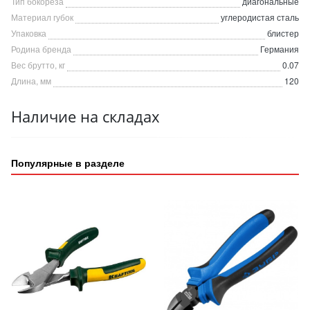
Тип бокореза
диагональные
Материал губок
углеродистая сталь
Упаковка
блистер
Родина бренда
Германия
Вес брутто, кг
0.07
Длина, мм
120
Наличие на складах
Популярные в разделе