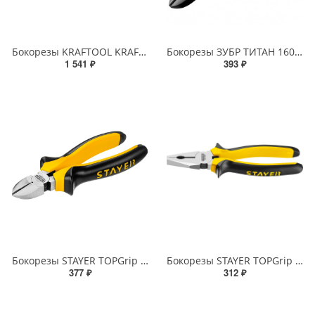
Бокорезы KRAFTOOL KRAFT-MAX 160мм Cr-Mo маслобензост двухкомп рукоятки шарнирное соединение
Бокорезы ЗУБР ТИТАН 160мм маслобензостойкая рукоятка, покрытие оксидированное с полировкой
1 541 ₽
393 ₽
Бокорезы STAYER TOPGrip 160мм
Бокорезы STAYER TOPGrip 140мм
377 ₽
312 ₽