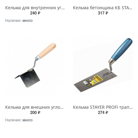
Кельма для внутренних углов (110*75*75 мм) с деревянной рукояткой
Кельма бетонщика КБ STAYER с деревянной усиленной рукояткой
240 ₽
317 ₽
Наличие:
много
Кельма для внешних углов (80*60*60 мм) с деревянной рукояткой
Кельма STAYER PROFI трапеция 120мм с деревянной рукояткой
200 ₽
274 ₽
Наличие:
много