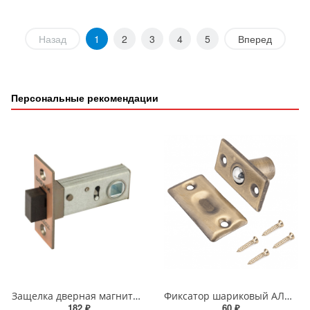
Назад
1
2
3
4
5
Вперед
Персональные рекомендации
Защелка дверная магнитная Нора-М С-50М старая медь
Фиксатор шариковый АЛЛЮР СТАНДАРТ ЕВРОПАКЕТ 588 AB старая бронза
182 ₽
60 ₽