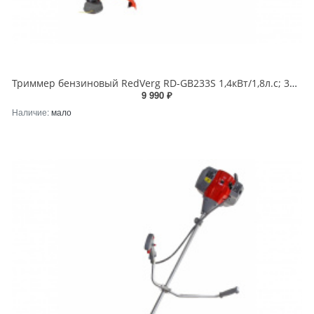
Триммер бензиновый RedVerg RD-GB233S 1,4кВт/1,8л.с; 32,5 куб.см, прямая неразъемная штанга
9 990 ₽
Наличие:
мало