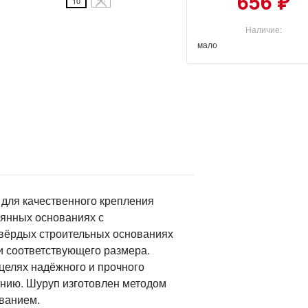
656 ₽
10
50
Наличие:
мало
 для качественного крепления
вянных основаниях с
твёрдых строительных основаниях
и соответствующего размера.
целях надёжного и прочного
анию. Шуруп изготовлен методом
ованием.