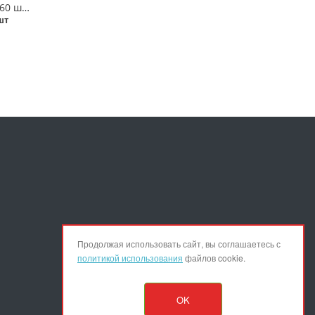
Шуруп-глухарь 12х260 шестигранный оцинкованный УТ000016656
шт
Продолжая использовать сайт, вы соглашаетесь с
политикой использования
файлов cookie.
OK