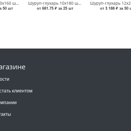
Шуруп-глухарь 10х160 шестигранный оцинкованный УТ000016638
Шуруп-глухарь 10х180 шестигранный оцинкованный УТ000016639
за 50 шт
от 681.75 ₽ за 25 шт
от 3 188 ₽ за 50 
агазине
ости
 стать клиентом
омпании
такты