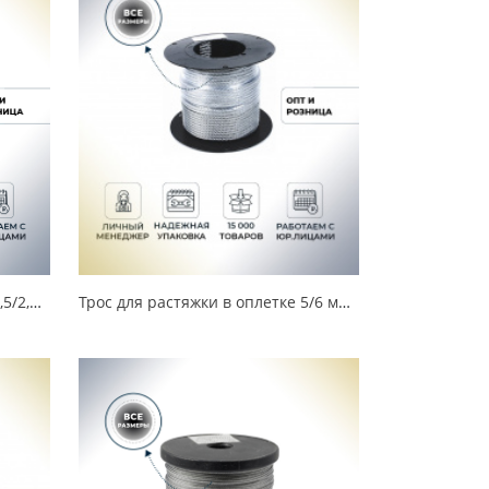
Трос для растяжки в оплетке 1,5/2,5 мм (200 м) УТ-00016780
Трос для растяжки в оплетке 5/6 мм (250 м) УТ000016951