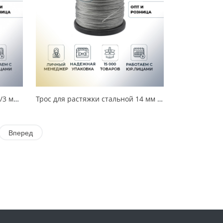
Трос для растяжки в оплетке 2/3 мм (250 м) УТ000016948
Трос для растяжки стальной 14 мм (100 м) УТ000016947
Вперед