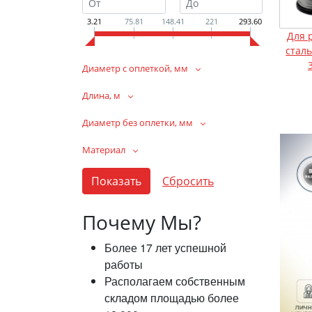
3.21
75.81
148.41
221
293.60
Для 
стал
Диаметр с оплеткой, мм
Длина, м
Диаметр без оплетки, мм
Материал
Почему Мы?
Более 17 лет успешной
работы
Располагаем собственным
складом площадью более